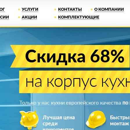
ОГ
УСЛУГИ
КОНТАКТЫ
О КОМПАНИИ
НСИИ
АКЦИИ
КОМПЛЕКТУЮЩИЕ
Скидка 68%
на корпус кух
Только у нас кухни европейского качества
по
Лучшая цена
Быстры
среди
монтаж