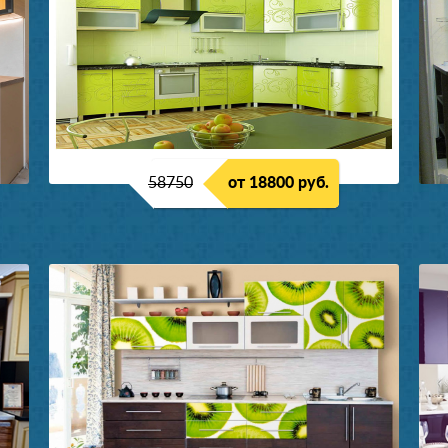
58750
от 18800 руб.