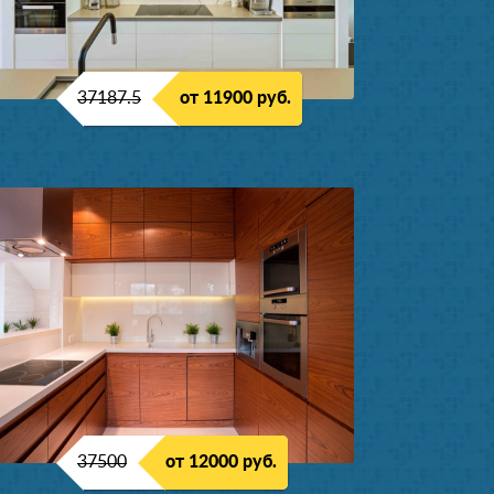
37187.5
от 11900 руб.
37500
от 12000 руб.