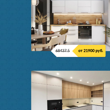
68437.5
от 21900 руб.