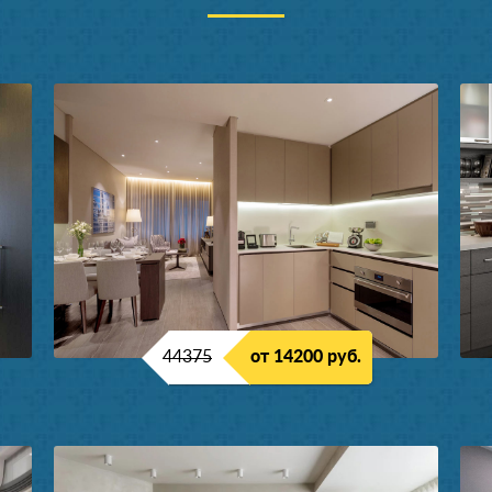
44375
от 14200 руб.