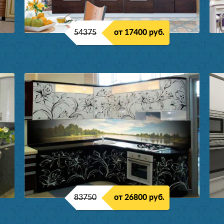
54375
от 17400 руб.
83750
от 26800 руб.