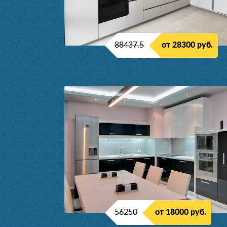
88437.5
от 28300 руб.
56250
от 18000 руб.