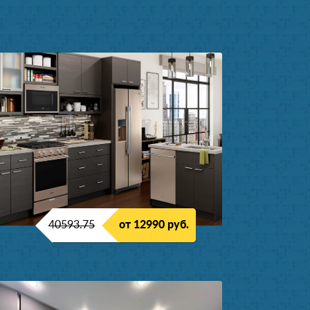
40593.75
от 12990 руб.