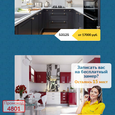
53125
от 17000 руб.
15
Промокод
4801